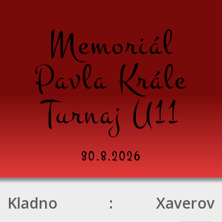
Memoriál
Pavla Krále
Turnaj U11
30.8.2026
Kladno
:
Xaverov