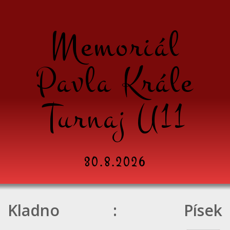
Memoriál
Pavla Krále
Turnaj U11
30.8.2026
Kladno
:
Písek